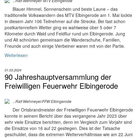
.
..Ralf Wehmeyer/ MTV Elbingerode
Blauer Himmel, Sonnenschein und beste Laune – das
traditionelle Volkswandern des MTV Elbingerode am 1. Mai lockte
in diesem Jahr 106 Teilnehmer auf die Strecke. Bei fast schon
postkartenreifem Wetter ging es wahlweise über 5 oder 7
Kilometer durch Wald und Feldflur rund um Elbingerode. Jung
und Alt schnürten gemeinsam die Wanderschuhe, Familien,
Freunde und auch einige Vierbeiner waren mit von der Partie.
Weiterlesen
01.03.2024
90 Jahreshauptversammlung der
Freiwilligen Feuerwehr Elbingerode
...Ralf Wehmeyer/FFW Elbingerode
Der Ortsbrandmeister der Freiwilligen Feuerwehr Elbingerode
konnte in seinem Bericht über das vergangene Jahr 2023 über
sehr viele Einsätze berichten, denn im Vergleich zum Vorjahr sind
die Einsätze von 16 auf 22 gestiegen. Dies ist der Tatsache
geschuldet, dass die extremen Wetterverhältnisse wie am 22 Juni