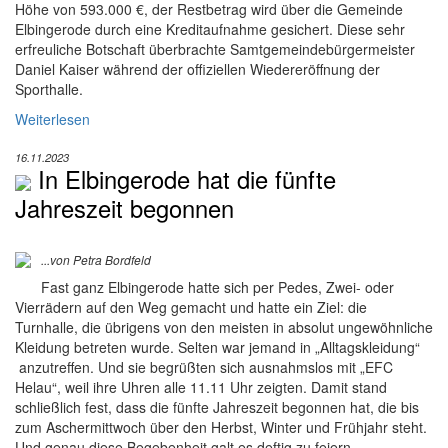
Höhe von 593.000 €, der Restbetrag wird über die Gemeinde
Elbingerode durch eine Kreditaufnahme gesichert. Diese sehr
erfreuliche Botschaft überbrachte Samtgemeindebürgermeister
Daniel Kaiser während der offiziellen Wiedereröffnung der
Sporthalle.
Weiterlesen
16.11.2023
In Elbingerode hat die fünfte
Jahreszeit begonnen
...von Petra Bordfeld
Fast ganz Elbingerode hatte sich per Pedes, Zwei- oder
Vierrädern auf den Weg gemacht und hatte ein Ziel: die
Turnhalle, die übrigens von den meisten in absolut ungewöhnliche
Kleidung betreten wurde. Selten war jemand in „Alltagskleidung“
anzutreffen. Und sie begrüßten sich ausnahmslos mit „EFC
Helau“, weil ihre Uhren alle 11.11 Uhr zeigten. Damit stand
schließlich fest, dass die fünfte Jahreszeit begonnen hat, die bis
zum Aschermittwoch über den Herbst, Winter und Frühjahr steht.
Und genau diese Begebenheit galt es deftig zu feiern.