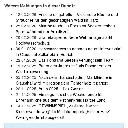
Weitere Meldungen in dieser Rubrik:
12.03.2026:
Frische eingetroffen: Viele neue Bäume und
Sträucher für den geschädigten Wald im Harz
25.02.2026:
Mitarbeitende im Forstamt Seesen treiben
Sport während der Arbeitszeit
20.02.2026:
Granetalsperre: Neue Wehranlage stärkt
Hochwasserschutz
30.01.2026:
Harzwasserwerke nehmen neue Holzwerkstatt
in Clausthal-Zellerfeld in Betrieb
22.01.2026:
Das Forstamt Seesen verjüngt sein Team
19.12.2025:
Baum des Jahres hilft als Pionier bei der
Wiederbewaldung
05.12.2025:
Nach dem Brandschaden: Marktkirche in
Clausthal wird mit regionalem Fichtenholz repariert
22.11.2025:
Anno 2025 – Pax Goslar
21.11.2025:
Ein segensreiches Wochenende für
Ehrenamtliche aus dem Kirchenkreis Harzer Land
14.11.2025:
GEWINNSPIEL „20 Jahre Harzer
Klosterwanderweg“ im Miniaturenpark „Kleiner Harz“
Wernigerode ist ausgelost!