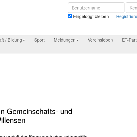
Eingeloggt bleiben
Registrier
aft / Bildung
Sport
Meldungen
Vereinsleben
ET-Par
ten Gemeinschafts- und
illensen
ng erhielt der Raum auch eine zeitgemäße