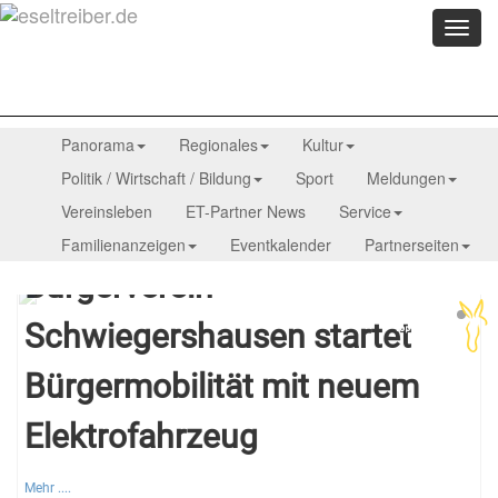
Menü
anzei
Panorama
Regionales
Kultur
Politik / Wirtschaft / Bildung
Sport
Meldungen
Vereinsleben
ET-Partner News
Service
Familienanzeigen
Eventkalender
Partnerseiten
07.08.2026
Bürgerverein
Schwiegershausen startet
Bürgermobilität mit neuem
Elektrofahrzeug
Mehr ....