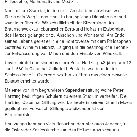
Philosophie, Mathematik und Medizin.
Nach einem Skandal, in den er in Amsterdam verwickelt war,
führte sein Weg in den Harz. In herzoglichen Diensten stehend,
wachte er über die Wirtschaftlichkeit der Silberminen. Als
Braunschweig-Lüneburgischer Berg-und Hofrat im Erzbergbau
des Harzes gelangte er zu Ansehen und Wohlstand. Am Ende
seines Lebens geriet er in eine Kontroverse mit dem Philosophen
Gottfried Wilhelm Leibnitz. Es ging um die bestmögliche Technik
zur Entwässerung von Minen und den Einsatz von Windkraft.
Unverheiratet und kinderlos starb Peter Hartzing, 43-jährig am 12.
Juni 1680 in Clausthal-Zellerfeld. Bestattet wurde er in der
Schlosskirche in Osterode, wo ihm zu Ehren das eindrucksvolle
Epitaph errichtet wurde.
Mit einer von ihm begründeten Stipendienstiftung wollte Peter
Hartzing bedürftigen Schülern zu einem Studium verhelfen. Die
Hartzing-Clausthal-Stiftung wird bis heute in seinem Sinn in Moers
gepflegt und verwaltet. Stiftungsvorsitzender ist der
Bürgermeister.
Heutzutage kommen viele Besucher, darunter auch Japaner, in
die Osteroder Schlosskirche, um das Epitaph anzuschauen.