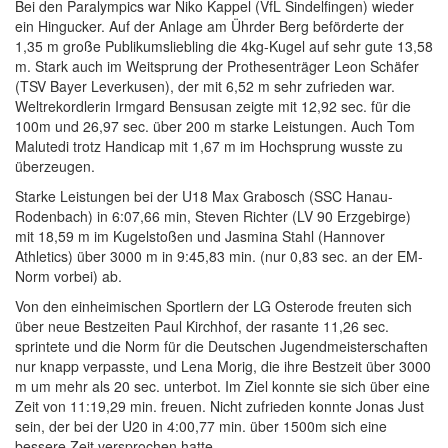
Bei den Paralympics war Niko Kappel (VfL Sindelfingen) wieder
ein Hingucker. Auf der Anlage am Ührder Berg beförderte der
1,35 m große Publikumsliebling die 4kg-Kugel auf sehr gute 13,58
m. Stark auch im Weitsprung der Prothesenträger Leon Schäfer
(TSV Bayer Leverkusen), der mit 6,52 m sehr zufrieden war.
Weltrekordlerin Irmgard Bensusan zeigte mit 12,92 sec. für die
100m und 26,97 sec. über 200 m starke Leistungen. Auch Tom
Malutedi trotz Handicap mit 1,67 m im Hochsprung wusste zu
überzeugen.
Starke Leistungen bei der U18 Max Grabosch (SSC Hanau-
Rodenbach) in 6:07,66 min, Steven Richter (LV 90 Erzgebirge)
mit 18,59 m im Kugelstoßen und Jasmina Stahl (Hannover
Athletics) über 3000 m in 9:45,83 min. (nur 0,83 sec. an der EM-
Norm vorbei) ab.
Von den einheimischen Sportlern der LG Osterode freuten sich
über neue Bestzeiten Paul Kirchhof, der rasante 11,26 sec.
sprintete und die Norm für die Deutschen Jugendmeisterschaften
nur knapp verpasste, und Lena Morig, die ihre Bestzeit über 3000
m um mehr als 20 sec. unterbot. Im Ziel konnte sie sich über eine
Zeit von 11:19,29 min. freuen. Nicht zufrieden konnte Jonas Just
sein, der bei der U20 in 4:00,77 min. über 1500m sich eine
bessere Zeit versprochen hatte.