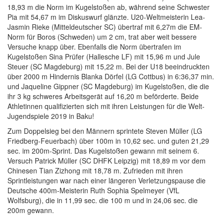
18,93 m die Norm im Kugelstoßen ab, während seine Schwester
Pia mit 54,67 m im Diskuswurf glänzte. U20-Weltmeisterin Lea-
Jasmin Rieke (Mitteldeutscher SC) übertraf mit 6,27m die EM-
Norm für Boros (Schweden) um 2 cm, trat aber weit bessere
Versuche knapp über. Ebenfalls die Norm übertrafen im
Kugelstoßen Sina Prüfer (Hallesche LF) mit 15,96 m und Jule
Steuer (SC Magdeburg) mit 15,22 m. Bei der U18 beeindruckten
über 2000 m Hindernis Blanka Dörfel (LG Cottbus) in 6:36,37 min.
und Jaqueline Gippner (SC Magdeburg) im Kugelstoßen, die die
ihr 3 kg schweres Arbeitsgerät auf 16,20 m beförderte. Beide
Athletinnen qualifizierten sich mit ihren Leistungen für die Welt-
Jugendspiele 2019 in Baku!
Zum Doppelsieg bei den Männern sprintete Steven Müller (LG
Friedberg-Feuerbach) über 100m in 10,62 sec. und guten 21,29
sec. im 200m-Sprint. Das Kugelstoßen gewann mit seinem 6.
Versuch Patrick Müller (SC DHFK Leipzig) mit 18,89 m vor dem
Chinesen Tian Zizhong mit 18,78 m. Zufrieden mit ihren
Sprintleistungen war nach einer längeren Verletzungspause die
Deutsche 400m-Meisterin Ruth Sophia Spelmeyer (VfL
Wolfsburg), die in 11,99 sec. die 100 m und in 24,06 sec. die
200m gewann.