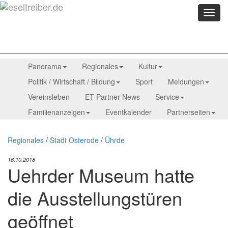
Menü
anzei
Panorama
Regionales
Kultur
Politik / Wirtschaft / Bildung
Sport
Meldungen
Vereinsleben
ET-Partner News
Service
Familienanzeigen
Eventkalender
Partnerseiten
Regionales
/
Stadt Osterode
/
Ührde
16.10.2018
Uehrder Museum hatte
die Ausstellungstüren
geöffnet