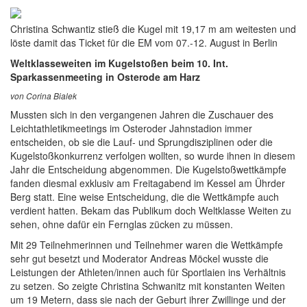
Christina Schwantiz stieß die Kugel mit 19,17 m am weitesten und
löste damit das Ticket für die EM vom 07.-12. August in Berlin
Weltklasseweiten im Kugelstoßen beim 10. Int.
Sparkassenmeeting in Osterode am Harz
von Corina Bialek
Mussten sich in den vergangenen Jahren die Zuschauer des
Leichtathletikmeetings im Osteroder Jahnstadion immer
entscheiden, ob sie die Lauf- und Sprungdisziplinen oder die
Kugelstoßkonkurrenz verfolgen wollten, so wurde ihnen in diesem
Jahr die Entscheidung abgenommen. Die Kugelstoßwettkämpfe
fanden diesmal exklusiv am Freitagabend im Kessel am Ührder
Berg statt. Eine weise Entscheidung, die die Wettkämpfe auch
verdient hatten. Bekam das Publikum doch Weltklasse Weiten zu
sehen, ohne dafür ein Fernglas zücken zu müssen.
Mit 29 Teilnehmerinnen und Teilnehmer waren die Wettkämpfe
sehr gut besetzt und Moderator Andreas Möckel wusste die
Leistungen der Athleten/innen auch für Sportlaien ins Verhältnis
zu setzen. So zeigte Christina Schwanitz mit konstanten Weiten
um 19 Metern, dass sie nach der Geburt ihrer Zwillinge und der