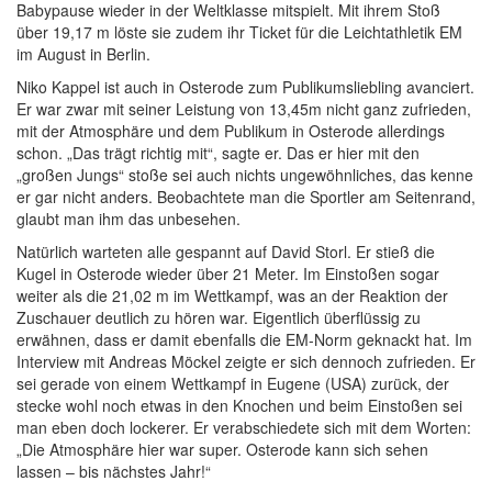
Babypause wieder in der Weltklasse mitspielt. Mit ihrem Stoß
über 19,17 m löste sie zudem ihr Ticket für die Leichtathletik EM
im August in Berlin.
Niko Kappel ist auch in Osterode zum Publikumsliebling avanciert.
Er war zwar mit seiner Leistung von 13,45m nicht ganz zufrieden,
mit der Atmosphäre und dem Publikum in Osterode allerdings
schon. „Das trägt richtig mit“, sagte er. Das er hier mit den
„großen Jungs“ stoße sei auch nichts ungewöhnliches, das kenne
er gar nicht anders. Beobachtete man die Sportler am Seitenrand,
glaubt man ihm das unbesehen.
Natürlich warteten alle gespannt auf David Storl. Er stieß die
Kugel in Osterode wieder über 21 Meter. Im Einstoßen sogar
weiter als die 21,02 m im Wettkampf, was an der Reaktion der
Zuschauer deutlich zu hören war. Eigentlich überflüssig zu
erwähnen, dass er damit ebenfalls die EM-Norm geknackt hat. Im
Interview mit Andreas Möckel zeigte er sich dennoch zufrieden. Er
sei gerade von einem Wettkampf in Eugene (USA) zurück, der
stecke wohl noch etwas in den Knochen und beim Einstoßen sei
man eben doch lockerer. Er verabschiedete sich mit dem Worten:
„Die Atmosphäre hier war super. Osterode kann sich sehen
lassen – bis nächstes Jahr!“