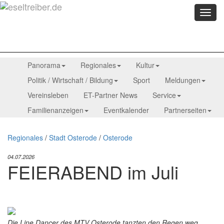
Menü
anzei
Panorama
Regionales
Kultur
Politik / Wirtschaft / Bildung
Sport
Meldungen
Vereinsleben
ET-Partner News
Service
Familienanzeigen
Eventkalender
Partnerseiten
Regionales
/
Stadt Osterode
/
Osterode
04.07.2026
FEIERABEND im Juli
Die Line Dancer des MTV Osterode tanzten den Regen weg