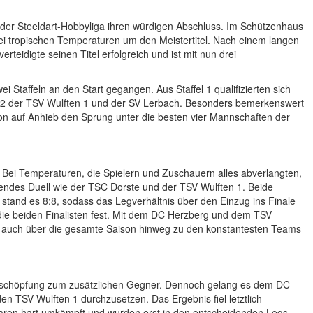
 der Steeldart-Hobbyliga ihren würdigen Abschluss. Im Schützenhaus
ei tropischen Temperaturen um den Meistertitel. Nach einem langen
teidigte seinen Titel erfolgreich und ist mit nun drei
Staffeln an den Start gegangen. Aus Staffel 1 qualifizierten sich
el 2 der TSV Wulften 1 und der SV Lerbach. Besonders bemerkenswert
son auf Anhieb den Sprung unter die besten vier Mannschaften der
 Bei Temperaturen, die Spielern und Zuschauern alles abverlangten,
endes Duell wie der TSC Dorste und der TSV Wulften 1. Beide
 stand es 8:8, sodass das Legverhältnis über den Einzug ins Finale
 die beiden Finalisten fest. Mit dem DC Herzberg und dem TSV
e auch über die gesamte Saison hinweg zu den konstantesten Teams
rschöpfung zum zusätzlichen Gegner. Dennoch gelang es dem DC
en TSV Wulften 1 durchzusetzen. Das Ergebnis fiel letztlich
n waren hart umkämpft und wurden erst in den entscheidenden Legs