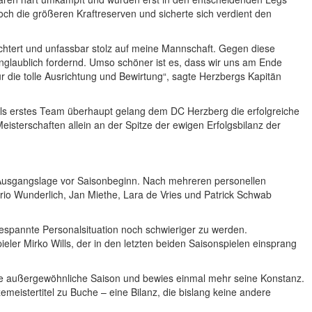
ch die größeren Kraftreserven und sicherte sich verdient den
leichtert und unfassbar stolz auf meine Mannschaft. Gegen diese
glaublich fordernd. Umso schöner ist es, dass wir uns am Ende
 die tolle Ausrichtung und Bewirtung“, sagte Herzbergs Kapitän
 Als erstes Team überhaupt gelang dem DC Herzberg die erfolgreiche
Meisterschaften allein an der Spitze der ewigen Erfolgsbilanz der
 Ausgangslage vor Saisonbeginn. Nach mehreren personellen
io Wunderlich, Jan Miethe, Lara de Vries und Patrick Schwab
gespannte Personalsituation noch schwieriger zu werden.
eler Mirko Wills, der in den letzten beiden Saisonspielen einsprang
ne außergewöhnliche Saison und bewies einmal mehr seine Konstanz.
emeistertitel zu Buche – eine Bilanz, die bislang keine andere