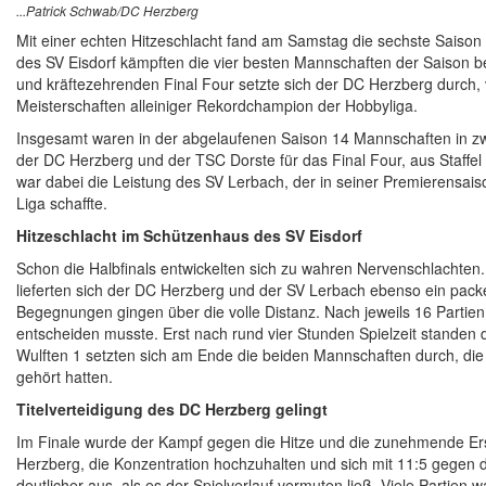
...Patrick Schwab
/DC Herzberg
Mit einer echten Hitzeschlacht fand am Samstag die sechste Saison
des SV Eisdorf kämpften die vier besten Mannschaften der Saison b
und kräftezehrenden Final Four setzte sich der DC Herzberg durch, ver
Meisterschaften alleiniger Rekordchampion der Hobbyliga.
Insgesamt waren in der abgelaufenen Saison 14 Mannschaften in zwei 
der DC Herzberg und der TSC Dorste für das Final Four, aus Staff
war dabei die Leistung des SV Lerbach, der in seiner Premierensai
Liga schaffte.
Hitzeschlacht im Schützenhaus des SV Eisdorf
Schon die Halbfinals entwickelten sich zu wahren Nervenschlachten.
lieferten sich der DC Herzberg und der SV Lerbach ebenso ein pack
Begegnungen gingen über die volle Distanz. Nach jeweils 16 Partien
entscheiden musste. Erst nach rund vier Stunden Spielzeit standen
Wulften 1 setzten sich am Ende die beiden Mannschaften durch, di
gehört hatten.
Titelverteidigung des DC Herzberg gelingt
Im Finale wurde der Kampf gegen die Hitze und die zunehmende E
Herzberg, die Konzentration hochzuhalten und sich mit 11:5 gegen d
deutlicher aus, als es der Spielverlauf vermuten ließ. Viele Partie