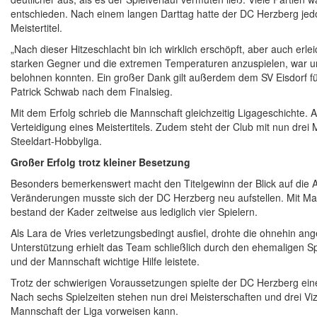
entschieden. Nach einem langen Darttag hatte der DC Herzberg jedo
Meistertitel.
„Nach dieser Hitzeschlacht bin ich wirklich erschöpft, aber auch er
starken Gegner und die extremen Temperaturen anzuspielen, war un
belohnen konnten. Ein großer Dank gilt außerdem dem SV Eisdorf für
Patrick Schwab nach dem Finalsieg.
Mit dem Erfolg schrieb die Mannschaft gleichzeitig Ligageschichte.
Verteidigung eines Meistertitels. Zudem steht der Club mit nun drei 
Steeldart-Hobbyliga.
Großer Erfolg trotz kleiner Besetzung
Besonders bemerkenswert macht den Titelgewinn der Blick auf die
Veränderungen musste sich der DC Herzberg neu aufstellen. Mit Mar
bestand der Kader zeitweise aus lediglich vier Spielern.
Als Lara de Vries verletzungsbedingt ausfiel, drohte die ohnehin an
Unterstützung erhielt das Team schließlich durch den ehemaligen Spi
und der Mannschaft wichtige Hilfe leistete.
Trotz der schwierigen Voraussetzungen spielte der DC Herzberg ei
Nach sechs Spielzeiten stehen nun drei Meisterschaften und drei Viz
Mannschaft der Liga vorweisen kann.