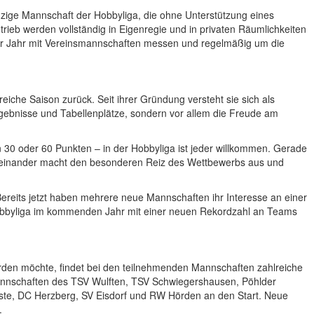
nzige Mannschaft der Hobbyliga, die ohne Unterstützung eines
trieb werden vollständig in Eigenregie und in privaten Räumlichkeiten
für Jahr mit Vereinsmannschaften messen und regelmäßig um die
greiche Saison zurück. Seit ihrer Gründung versteht sie sich als
 Ergebnisse und Tabellenplätze, sondern vor allem die Freude am
 30 oder 60 Punkten – in der Hobbyliga ist jeder willkommen. Gerade
iteinander macht den besonderen Reiz des Wettbewerbs aus und
reits jetzt haben mehrere neue Mannschaften ihr Interesse an einer
-Hobbyliga im kommenden Jahr mit einer neuen Rekordzahl an Teams
erden möchte, findet bei den teilnehmenden Mannschaften zahlreiche
Mannschaften des TSV Wulften, TSV Schwiegershausen, Pöhlder
ste, DC Herzberg, SV Eisdorf und RW Hörden an den Start. Neue
.