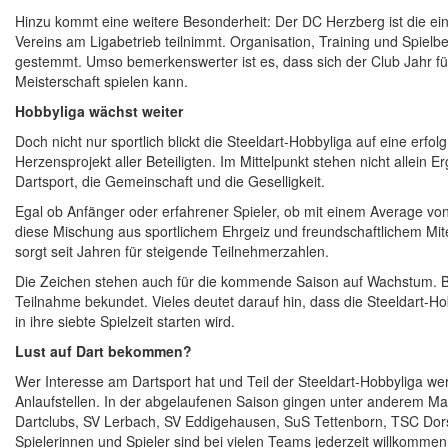
Hinzu kommt eine weitere Besonderheit: Der DC Herzberg ist die ei
Vereins am Ligabetrieb teilnimmt. Organisation, Training und Spielbe
gestemmt. Umso bemerkenswerter ist es, dass sich der Club Jahr 
Meisterschaft spielen kann.
Hobbyliga wächst weiter
Doch nicht nur sportlich blickt die Steeldart-Hobbyliga auf eine erfol
Herzensprojekt aller Beteiligten. Im Mittelpunkt stehen nicht allein
Dartsport, die Gemeinschaft und die Geselligkeit.
Egal ob Anfänger oder erfahrener Spieler, ob mit einem Average von
diese Mischung aus sportlichem Ehrgeiz und freundschaftlichem M
sorgt seit Jahren für steigende Teilnehmerzahlen.
Die Zeichen stehen auch für die kommende Saison auf Wachstum. Be
Teilnahme bekundet. Vieles deutet darauf hin, dass die Steeldart
in ihre siebte Spielzeit starten wird.
Lust auf Dart bekommen?
Wer Interesse am Dartsport hat und Teil der Steeldart-Hobbyliga w
Anlaufstellen. In der abgelaufenen Saison gingen unter anderem 
Dartclubs, SV Lerbach, SV Eddigehausen, SuS Tettenborn, TSC Dor
Spielerinnen und Spieler sind bei vielen Teams jederzeit willkommen