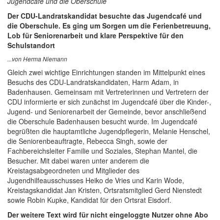
Jugendcafé und die Oberschule
Der CDU-Landratskandidat besuchte das Jugendcafé und
die Oberschule. Es ging um Sorgen um die Ferienbetreuung,
Lob für Seniorenarbeit und klare Perspektive für den
Schulstandort
...von Herma Niemann
Gleich zwei wichtige Einrichtungen standen im Mittelpunkt eines
Besuchs des CDU-Landratskandidaten, Harm Adam, in
Badenhausen. Gemeinsam mit Vertreterinnen und Vertretern der
CDU informierte er sich zunächst im Jugendcafé über die Kinder-,
Jugend- und Seniorenarbeit der Gemeinde, bevor anschließend
die Oberschule Badenhausen besucht wurde. Im Jugendcafé
begrüßten die hauptamtliche Jugendpflegerin, Melanie Henschel,
die Seniorenbeauftragte, Rebecca Singh, sowie der
Fachbereichsleiter Familie und Soziales, Stephan Mantel, die
Besucher. Mit dabei waren unter anderem die
Kreistagsabgeordneten und Mitglieder des
Jugendhilfeausschusses Heiko de Vries und Karin Wode,
Kreistagskandidat Jan Kristen, Ortsratsmitglied Gerd Nienstedt
sowie Robin Kupke, Kandidat für den Ortsrat Eisdorf.
Der weitere Text wird für nicht eingeloggte Nutzer ohne Abo