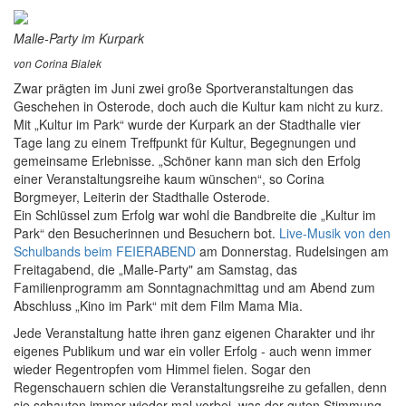
Malle-Party im Kurpark
von Corina Bialek
Zwar prägten im Juni zwei große Sportveranstaltungen das
Geschehen in Osterode, doch auch die Kultur kam nicht zu kurz.
Mit „Kultur im Park“ wurde der Kurpark an der Stadthalle vier
Tage lang zu einem Treffpunkt für Kultur, Begegnungen und
gemeinsame Erlebnisse. „Schöner kann man sich den Erfolg
einer Veranstaltungsreihe kaum wünschen“, so Corina
Borgmeyer, Leiterin der Stadthalle Osterode.
Ein Schlüssel zum Erfolg war wohl die Bandbreite die „Kultur im
Park“ den Besucherinnen und Besuchern bot.
Live-Musik von den
Schulbands beim FEIERABEND
am Donnerstag. Rudelsingen am
Freitagabend, die „Malle-Party" am Samstag, das
Familienprogramm am Sonntagnachmittag und am Abend zum
Abschluss „Kino im Park“ mit dem Film Mama Mia.
Jede Veranstaltung hatte ihren ganz eigenen Charakter und ihr
eigenes Publikum und war ein voller Erfolg - auch wenn immer
wieder Regentropfen vom Himmel fielen. Sogar den
Regenschauern schien die Veranstaltungsreihe zu gefallen, denn
sie schauten immer wieder mal vorbei, was der guten Stimmung