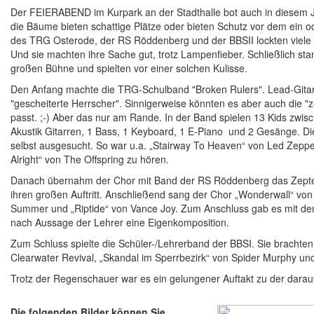
Der FEIERABEND im Kurpark an der Stadthalle bot auch in diesem J
die Bäume bieten schattige Plätze oder bieten Schutz vor dem ein
des TRG Osterode, der RS Röddenberg und der BBSII lockten viele 
Und sie machten ihre Sache gut, trotz Lampenfieber. Schließlich st
großen Bühne und spielten vor einer solchen Kulisse.
Den Anfang machte die TRG-Schulband "Broken Rulers". Lead-Gitarr
"gescheiterte Herrscher". Sinnigerweise könnten es aber auch die
passt. ;-) Aber das nur am Rande. In der Band spielen 13 Kids zwis
Akustik Gitarren, 1 Bass, 1 Keyboard, 1 E-Piano und 2 Gesänge. Die
selbst ausgesucht. So war u.a. „Stairway To Heaven“ von Led Zeppe
Alright“ von The Offspring zu hören.
Danach übernahm der Chor mit Band der RS Röddenberg das Zepter. 
ihren großen Auftritt. Anschließend sang der Chor „Wonderwall“ vo
Summer und „Riptide“ von Vance Joy. Zum Anschluss gab es mit den
nach Aussage der Lehrer eine Eigenkomposition.
Zum Schluss spielte die Schüler-/Lehrerband der BBSI. Sie bracht
Clearwater Revival, „Skandal im Sperrbezirk“ von Spider Murphy un
Trotz der Regenschauer war es ein gelungener Auftakt zu der darau
Die folgenden Bilder können Sie