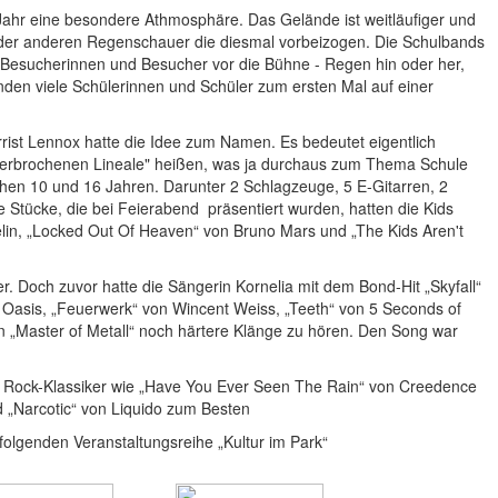
ahr eine besondere Athmosphäre. Das Gelände ist weitläufiger und
 oder anderen Regenschauer die diesmal vorbeizogen. Die Schulbands
Besucherinnen und Besucher vor die Bühne - Regen hin oder her,
anden viele Schülerinnen und Schüler zum ersten Mal auf einer
ist Lennox hatte die Idee zum Namen. Es bedeutet eigentlich
 "zerbrochenen Lineale" heißen, was ja durchaus zum Thema Schule
chen 10 und 16 Jahren. Darunter 2 Schlagzeuge, 5 E-Gitarren, 2
 Stücke, die bei Feierabend präsentiert wurden, hatten die Kids
lin, „Locked Out Of Heaven“ von Bruno Mars und „The Kids Aren't
Doch zuvor hatte die Sängerin Kornelia mit dem Bond-Hit „Skyfall“
n Oasis, „Feuerwerk“ von Wincent Weiss, „Teeth“ von 5 Seconds of
 „Master of Metall“ noch härtere Klänge zu hören. Den Song war
en Rock-Klassiker wie „Have You Ever Seen The Rain“ von Creedence
d „Narcotic“ von Liquido zum Besten
folgenden Veranstaltungsreihe „Kultur im Park“