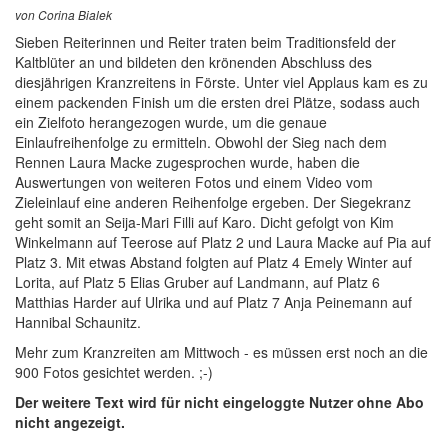
von Corina Bialek
Sieben Reiterinnen und Reiter traten beim Traditionsfeld der
Kaltblüter an und bildeten den krönenden Abschluss des
diesjährigen Kranzreitens in Förste. Unter viel Applaus kam es zu
einem packenden Finish um die ersten drei Plätze, sodass auch
ein Zielfoto herangezogen wurde, um die genaue
Einlaufreihenfolge zu ermitteln. Obwohl der Sieg nach dem
Rennen Laura Macke zugesprochen wurde, haben die
Auswertungen von weiteren Fotos und einem Video vom
Zieleinlauf eine anderen Reihenfolge ergeben. Der Siegekranz
geht somit an Seija-Mari Filli auf Karo. Dicht gefolgt von Kim
Winkelmann auf Teerose auf Platz 2 und Laura Macke auf Pia auf
Platz 3. Mit etwas Abstand folgten auf Platz 4 Emely Winter auf
Lorita, auf Platz 5 Elias Gruber auf Landmann, auf Platz 6
Matthias Harder auf Ulrika und auf Platz 7 Anja Peinemann auf
Hannibal Schaunitz.
Mehr zum Kranzreiten am Mittwoch - es müssen erst noch an die
900 Fotos gesichtet werden. ;-)
Der weitere Text wird für nicht eingeloggte Nutzer ohne Abo
nicht angezeigt.