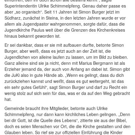
Superintendentin Ulrike Schimmelpfeng. Genau daher passe es
aber „so organisch“. Seit 11 Jahren ist Simon Burger jetzt im
Südharz, zunächst in Steina, in den letzten Jahren wurde er vor
allem als Jugendpastor wahrgenommen, sorgte dafür, dass die
Jugendkirche Paulus weit über die Grenzen des Kirchenkreises
hinaus bekannt geworden ist.
Er sei dankbar, dass er sie mit aufbauen durfte, betonte Simon
Burger, aber weiß, dass es jetzt auch an der Zeit ist, die
Jugendlichen von alleine laufen zu lassen, um im Bild zu bleiben.
Ganz alleine sind sie ja nicht, denn mit Marius Bergmann ist als
Erzieher jemand da, der auch von Anfang an dabei ist. Simon gibt
die JuKi also in gute Hände ab. „Wenn es gelingt, dass du dich
zurückziehen kannst und weißt, dass es gut weitergeht, ist das
ein sehr gutes Gefühl“, sagt Simon Burger und darf zu Recht ein
wenig stolz auf sich sein für das, was er da auf den Weg gebracht
hat.
Gemeinde braucht ihre Mitglieder, betonte auch Ulrike
Schimmelpfeng, nur dann kann kirchliches Leben gelingen. „Denn
bei dir Gott, ist die Quelle des Lebens“, zitierte sie aus der Bibel,
doch es seien Menschen vor Ort, die die Kirche gestalten und den
Glauben leben. So rief sie zur offiziellen Einführung die Kinder