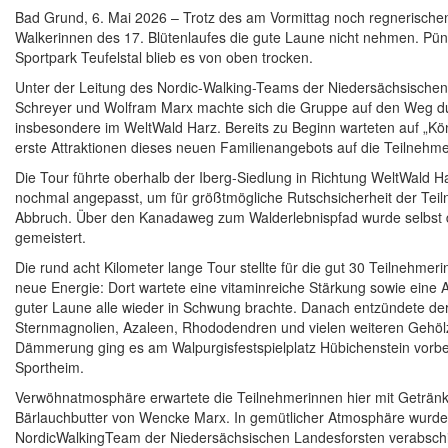
Bad Grund, 6. Mai 2026 – Trotz des am Vormittag noch regnerischen 
Walkerinnen des 17. Blütenlaufes die gute Laune nicht nehmen. Pün
Sportpark Teufelstal blieb es von oben trocken.
Unter der Leitung des Nordic-Walking-Teams der Niedersächsischen
Schreyer und Wolfram Marx machte sich die Gruppe auf den Weg du
insbesondere im WeltWald Harz. Bereits zu Beginn warteten auf „K
erste Attraktionen dieses neuen Familienangebots auf die Teilnehm
Die Tour führte oberhalb der Iberg-Siedlung in Richtung WeltWald H
nochmal angepasst, um für größtmögliche Rutschsicherheit der Tei
Abbruch. Über den Kanadaweg zum Walderlebnispfad wurde selbst 
gemeistert.
Die rund acht Kilometer lange Tour stellte für die gut 30 Teilnehme
neue Energie: Dort wartete eine vitaminreiche Stärkung sowie eine 
guter Laune alle wieder in Schwung brachte. Danach entzündete der
Sternmagnolien, Azaleen, Rhododendren und vielen weiteren Gehöl
Dämmerung ging es am Walpurgisfestspielplatz Hübichenstein vorb
Sportheim.
Verwöhnatmosphäre erwartete die Teilnehmerinnen hier mit Geträ
Bärlauchbutter von Wencke Marx. In gemütlicher Atmosphäre wurd
NordicWalkingTeam der Niedersächsischen Landesforsten verabschie