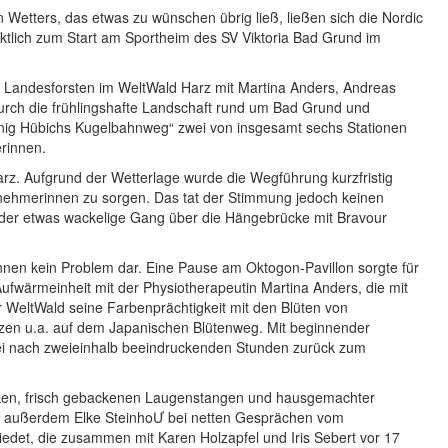
Wetters, das etwas zu wünschen übrig ließ, ließen sich die Nordic
ktlich zum Start am Sportheim des SV Viktoria Bad Grund im
 Landesforsten im WeltWald Harz mit Martina Anders, Andreas
rch die frühlingshafte Landschaft rund um Bad Grund und
önig Hübichs Kugelbahnweg“ zwei von insgesamt sechs Stationen
erinnen.
arz. Aufgrund der Wetterlage wurde die Wegführung kurzfristig
lnehmerinnen zu sorgen. Das tat der Stimmung jedoch keinen
der etwas wackelige Gang über die Hängebrücke mit Bravour
rinnen kein Problem dar. Eine Pause am Oktogon-Pavillon sorgte für
Aufwärmeinheit mit der Physiotherapeutin Martina Anders, die mit
 WeltWald seine Farbenprächtigkeit mit den Blüten von
zen u.a. auf dem Japanischen Blütenweg. Mit beginnender
ei nach zweieinhalb beeindruckenden Stunden zurück zum
nken, frisch gebackenen Laugenstangen und hausgemachter
e außerdem Elke SteinhoƯ bei netten Gesprächen vom
det, die zusammen mit Karen Holzapfel und Iris Sebert vor 17