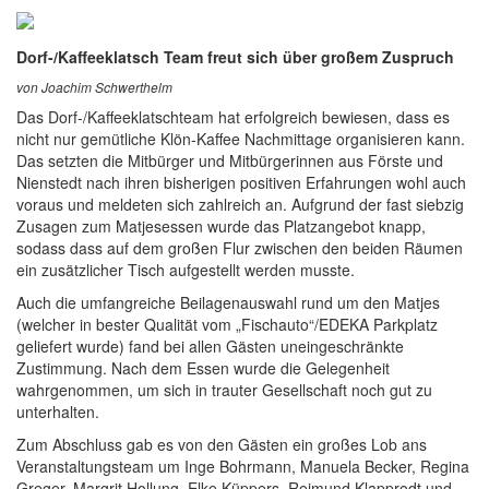
Dorf-/Kaffeeklatsch Team freut sich über großem Zuspruch
von Joachim Schwerthelm
Das Dorf-/Kaffeeklatschteam hat erfolgreich bewiesen, dass es
nicht nur gemütliche Klön-Kaffee Nachmittage organisieren kann.
Das setzten die Mitbürger und Mitbürgerinnen aus Förste und
Nienstedt nach ihren bisherigen positiven Erfahrungen wohl auch
voraus und meldeten sich zahlreich an. Aufgrund der fast siebzig
Zusagen zum Matjesessen wurde das Platzangebot knapp,
sodass dass auf dem großen Flur zwischen den beiden Räumen
ein zusätzlicher Tisch aufgestellt werden musste.
Auch die umfangreiche Beilagenauswahl rund um den Matjes
(welcher in bester Qualität vom „Fischauto“/EDEKA Parkplatz
geliefert wurde) fand bei allen Gästen uneingeschränkte
Zustimmung. Nach dem Essen wurde die Gelegenheit
wahrgenommen, um sich in trauter Gesellschaft noch gut zu
unterhalten.
Zum Abschluss gab es von den Gästen ein großes Lob ans
Veranstaltungsteam um Inge Bohrmann, Manuela Becker, Regina
Greger, Margrit Hollung, Elke Küppers, Reimund Klapprodt und