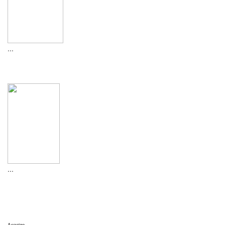
...
...