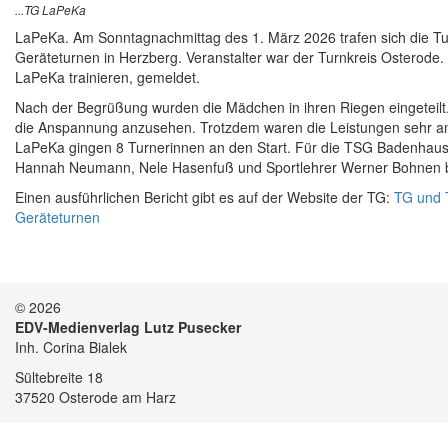
...TG LaPeKa
LaPeKa. Am Sonntagnachmittag des 1. März 2026 trafen sich die Tur
Geräteturnen in Herzberg. Veranstalter war der Turnkreis Osterode. 
LaPeKa trainieren, gemeldet.
Nach der Begrüßung wurden die Mädchen in ihren Riegen eingeteilt.
die Anspannung anzusehen. Trotzdem waren die Leistungen sehr a
LaPeKa gingen 8 Turnerinnen an den Start. Für die TSG Badenhause
Hannah Neumann, Nele Hasenfuß und Sportlehrer Werner Bohnen bet
Einen ausführlichen Bericht gibt es auf der Website der TG:
TG und 
Geräteturnen
© 2026
EDV-Medienverlag Lutz Pusecker
Inh. Corina Bialek
Sültebreite 18
37520 Osterode am Harz