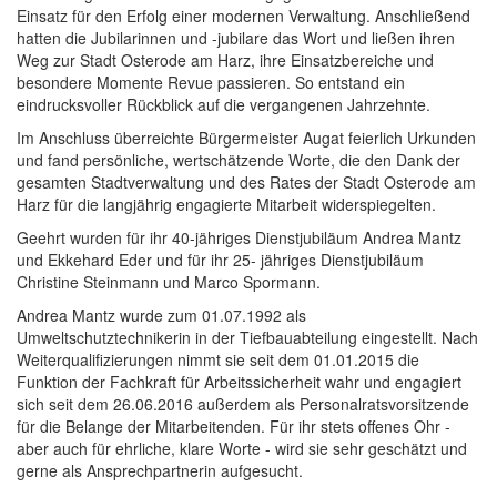
Einsatz für den Erfolg einer modernen Verwaltung. Anschließend
hatten die Jubilarinnen und -jubilare das Wort und ließen ihren
Weg zur Stadt Osterode am Harz, ihre Einsatzbereiche und
besondere Momente Revue passieren. So entstand ein
eindrucksvoller Rückblick auf die vergangenen Jahrzehnte.
Im Anschluss überreichte Bürgermeister Augat feierlich Urkunden
und fand persönliche, wertschätzende Worte, die den Dank der
gesamten Stadtverwaltung und des Rates der Stadt Osterode am
Harz für die langjährig engagierte Mitarbeit widerspiegelten.
Geehrt wurden für ihr 40-jähriges Dienstjubiläum Andrea Mantz
und Ekkehard Eder und für ihr 25- jähriges Dienstjubiläum
Christine Steinmann und Marco Spormann.
Andrea Mantz wurde zum 01.07.1992 als
Umweltschutztechnikerin in der Tiefbauabteilung eingestellt. Nach
Weiterqualifizierungen nimmt sie seit dem 01.01.2015 die
Funktion der Fachkraft für Arbeitssicherheit wahr und engagiert
sich seit dem 26.06.2016 außerdem als Personalratsvorsitzende
für die Belange der Mitarbeitenden. Für ihr stets offenes Ohr -
aber auch für ehrliche, klare Worte - wird sie sehr geschätzt und
gerne als Ansprechpartnerin aufgesucht.