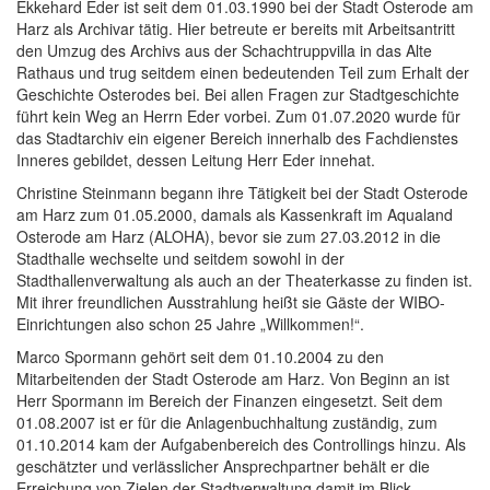
Ekkehard Eder ist seit dem 01.03.1990 bei der Stadt Osterode am
Harz als Archivar tätig. Hier betreute er bereits mit Arbeitsantritt
den Umzug des Archivs aus der Schachtruppvilla in das Alte
Rathaus und trug seitdem einen bedeutenden Teil zum Erhalt der
Geschichte Osterodes bei. Bei allen Fragen zur Stadtgeschichte
führt kein Weg an Herrn Eder vorbei. Zum 01.07.2020 wurde für
das Stadtarchiv ein eigener Bereich innerhalb des Fachdienstes
Inneres gebildet, dessen Leitung Herr Eder innehat.
Christine Steinmann begann ihre Tätigkeit bei der Stadt Osterode
am Harz zum 01.05.2000, damals als Kassenkraft im Aqualand
Osterode am Harz (ALOHA), bevor sie zum 27.03.2012 in die
Stadthalle wechselte und seitdem sowohl in der
Stadthallenverwaltung als auch an der Theaterkasse zu finden ist.
Mit ihrer freundlichen Ausstrahlung heißt sie Gäste der WIBO-
Einrichtungen also schon 25 Jahre „Willkommen!“.
Marco Spormann gehört seit dem 01.10.2004 zu den
Mitarbeitenden der Stadt Osterode am Harz. Von Beginn an ist
Herr Spormann im Bereich der Finanzen eingesetzt. Seit dem
01.08.2007 ist er für die Anlagenbuchhaltung zuständig, zum
01.10.2014 kam der Aufgabenbereich des Controllings hinzu. Als
geschätzter und verlässlicher Ansprechpartner behält er die
Erreichung von Zielen der Stadtverwaltung damit im Blick.