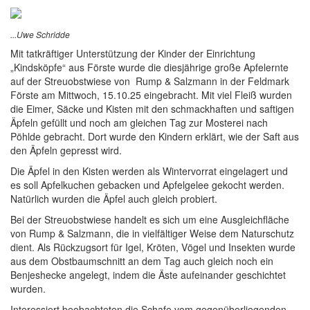
...Uwe Schridde
Mit tatkräftiger Unterstützung der Kinder der Einrichtung
„Kindsköpfe“ aus Förste wurde die diesjährige große Apfelernte
auf der Streuobstwiese von Rump & Salzmann in der Feldmark
Förste am Mittwoch, 15.10.25 eingebracht. Mit viel Fleiß wurden
die Eimer, Säcke und Kisten mit den schmackhaften und saftigen
Äpfeln gefüllt und noch am gleichen Tag zur Mosterei nach
Pöhlde gebracht. Dort wurde den Kindern erklärt, wie der Saft aus
den Äpfeln gepresst wird.
Die Äpfel in den Kisten werden als Wintervorrat eingelagert und
es soll Apfelkuchen gebacken und Apfelgelee gekocht werden.
Natürlich wurden die Äpfel auch gleich probiert.
Bei der Streuobstwiese handelt es sich um eine Ausgleichfläche
von Rump & Salzmann, die in vielfältiger Weise dem Naturschutz
dient. Als Rückzugsort für Igel, Kröten, Vögel und Insekten wurde
aus dem Obstbaumschnitt an dem Tag auch gleich noch ein
Benjeshecke angelegt, indem die Äste aufeinander geschichtet
wurden.
Interessiert beobachteten die Schafe vom gegenüberliegenden