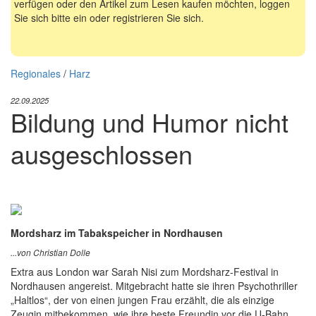
verfügen oder den Artikel zum Lesen kaufen möchten, loggen
Sie sich bitte ein oder registrieren Sie sich.
Regionales
/
Harz
22.09.2025
Bildung und Humor nicht
ausgeschlossen
Mordsharz im Tabakspeicher in Nordhausen
...von Christian Dolle
Extra aus London war Sarah Nisi zum Mordsharz-Festival in
Nordhausen angereist. Mitgebracht hatte sie ihren Psychothriller
„Haltlos“, der von einen jungen Frau erzählt, die als einzige
Zeugin mitbekommen, wie ihre beste Freundin vor die U-Bahn