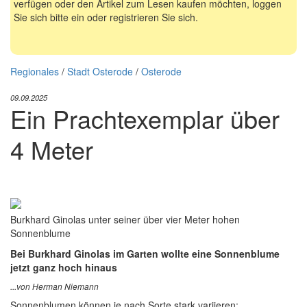
verfügen oder den Artikel zum Lesen kaufen möchten, loggen
Sie sich bitte ein oder registrieren Sie sich.
Regionales
/
Stadt Osterode
/
Osterode
09.09.2025
Ein Prachtexemplar über
4 Meter
Burkhard Ginolas unter seiner über vier Meter hohen
Sonnenblume
Bei Burkhard Ginolas im Garten wollte eine Sonnenblume
jetzt ganz hoch hinaus
...von Herman Niemann
Sonnenblumen können je nach Sorte stark variieren: