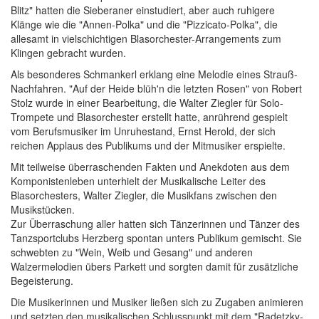
Blitz" hatten die Sieberaner einstudiert, aber auch ruhigere
Klänge wie die "Annen-Polka" und die "Pizzicato-Polka", die
allesamt in vielschichtigen Blasorchester-Arrangements zum
Klingen gebracht wurden.
Als besonderes Schmankerl erklang eine Melodie eines Strauß-
Nachfahren. "Auf der Heide blüh'n die letzten Rosen" von Robert
Stolz wurde in einer Bearbeitung, die Walter Ziegler für Solo-
Trompete und Blasorchester erstellt hatte, anrührend gespielt
vom Berufsmusiker im Unruhestand, Ernst Herold, der sich
reichen Applaus des Publikums und der Mitmusiker erspielte.
Mit teilweise überraschenden Fakten und Anekdoten aus dem
Komponistenleben unterhielt der Musikalische Leiter des
Blasorchesters, Walter Ziegler, die Musikfans zwischen den
Musikstücken.
Zur Überraschung aller hatten sich Tänzerinnen und Tänzer des
Tanzsportclubs Herzberg spontan unters Publikum gemischt. Sie
schwebten zu "Wein, Weib und Gesang" und anderen
Walzermelodien übers Parkett und sorgten damit für zusätzliche
Begeisterung.
Die Musikerinnen und Musiker ließen sich zu Zugaben animieren
und setzten den musikalischen Schlusspunkt mit dem "Radetzky-