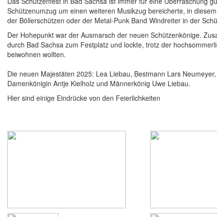
Das Schützenfest in Bad Sachsa ist immer für eine Überraschung g
Schützenumzug um einen weiteren Musikzug bereicherte, in diesem 
der Böllerschützen oder der Metal-Punk Band Windreiter in der Schü
Der Hohepunkt war der Ausmarsch der neuen Schützenkönige. Zusa
durch Bad Sachsa zum Festplatz und lockte, trotz der hochsommerli
beiwohnen wollten.
Die neuen Majestäten 2025: Lea Liebau, Bestmann Lars Neumeyer, 
Damenkönigin Antje Kielholz und Männerkönig Uwe Liebau.
Hier sind einige Eindrücke von den Feierlichkeiten