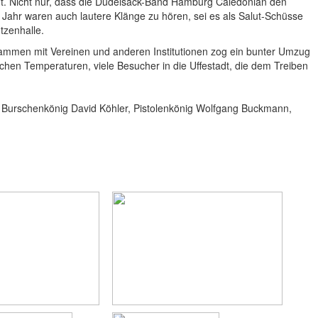
ut. Nicht nur, dass die Dudelsack-Band Hamburg Caledonian den
Jahr waren auch lautere Klänge zu hören, sei es als Salut-Schüsse
tzenhalle.
mmen mit Vereinen und anderen Institutionen zog ein bunter Umzug
chen Temperaturen, viele Besucher in die Uffestadt, die dem Treiben
Burschenkönig David Köhler, Pistolenkönig Wolfgang Buckmann,