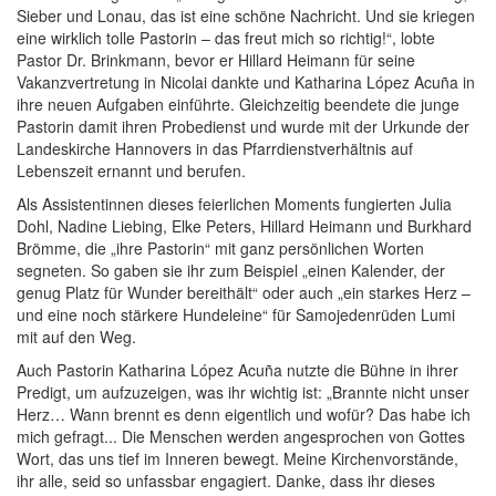
Sieber und Lonau, das ist eine schöne Nachricht. Und sie kriegen
eine wirklich tolle Pastorin – das freut mich so richtig!“, lobte
Pastor Dr. Brinkmann, bevor er Hillard Heimann für seine
Vakanzvertretung in Nicolai dankte und Katharina López Acuña in
ihre neuen Aufgaben einführte. Gleichzeitig beendete die junge
Pastorin damit ihren Probedienst und wurde mit der Urkunde der
Landeskirche Hannovers in das Pfarrdienstverhältnis auf
Lebenszeit ernannt und berufen.
Als Assistentinnen dieses feierlichen Moments fungierten Julia
Dohl, Nadine Liebing, Elke Peters, Hillard Heimann und Burkhard
Brömme, die „ihre Pastorin“ mit ganz persönlichen Worten
segneten. So gaben sie ihr zum Beispiel „einen Kalender, der
genug Platz für Wunder bereithält“ oder auch „ein starkes Herz –
und eine noch stärkere Hundeleine“ für Samojedenrüden Lumi
mit auf den Weg.
Auch Pastorin Katharina López Acuña nutzte die Bühne in ihrer
Predigt, um aufzuzeigen, was ihr wichtig ist: „Brannte nicht unser
Herz… Wann brennt es denn eigentlich und wofür? Das habe ich
mich gefragt... Die Menschen werden angesprochen von Gottes
Wort, das uns tief im Inneren bewegt. Meine Kirchenvorstände,
ihr alle, seid so unfassbar engagiert. Danke, dass ihr dieses