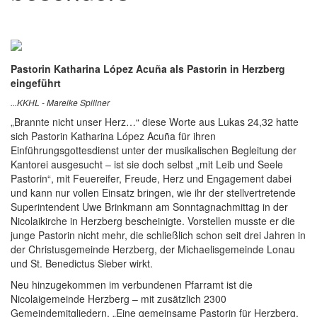
Pastorin Katharina López Acuña als Pastorin in Herzberg
eingeführt
...KKHL - Mareike Spillner
„Brannte nicht unser Herz…“ diese Worte aus Lukas 24,32 hatte
sich Pastorin Katharina López Acuña für ihren
Einführungsgottesdienst unter der musikalischen Begleitung der
Kantorei ausgesucht – ist sie doch selbst „mit Leib und Seele
Pastorin“, mit Feuereifer, Freude, Herz und Engagement dabei
und kann nur vollen Einsatz bringen, wie ihr der stellvertretende
Superintendent Uwe Brinkmann am Sonntagnachmittag in der
Nicolaikirche in Herzberg bescheinigte. Vorstellen musste er die
junge Pastorin nicht mehr, die schließlich schon seit drei Jahren in
der Christusgemeinde Herzberg, der Michaelisgemeinde Lonau
und St. Benedictus Sieber wirkt.
Neu hinzugekommen im verbundenen Pfarramt ist die
Nicolaigemeinde Herzberg – mit zusätzlich 2300
Gemeindemitgliedern. „Eine gemeinsame Pastorin für Herzberg,