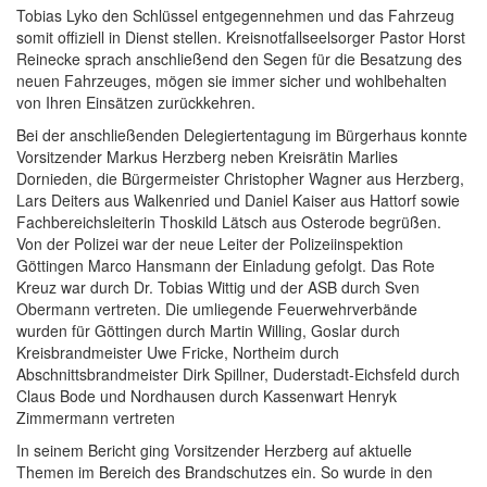
Tobias Lyko den Schlüssel entgegennehmen und das Fahrzeug
somit offiziell in Dienst stellen. Kreisnotfallseelsorger Pastor Horst
Reinecke sprach anschließend den Segen für die Besatzung des
neuen Fahrzeuges, mögen sie immer sicher und wohlbehalten
von Ihren Einsätzen zurückkehren.
Bei der anschließenden Delegiertentagung im Bürgerhaus konnte
Vorsitzender Markus Herzberg neben Kreisrätin Marlies
Dornieden, die Bürgermeister Christopher Wagner aus Herzberg,
Lars Deiters aus Walkenried und Daniel Kaiser aus Hattorf sowie
Fachbereichsleiterin Thoskild Lätsch aus Osterode begrüßen.
Von der Polizei war der neue Leiter der Polizeiinspektion
Göttingen Marco Hansmann der Einladung gefolgt. Das Rote
Kreuz war durch Dr. Tobias Wittig und der ASB durch Sven
Obermann vertreten. Die umliegende Feuerwehrverbände
wurden für Göttingen durch Martin Willing, Goslar durch
Kreisbrandmeister Uwe Fricke, Northeim durch
Abschnittsbrandmeister Dirk Spillner, Duderstadt-Eichsfeld durch
Claus Bode und Nordhausen durch Kassenwart Henryk
Zimmermann vertreten
In seinem Bericht ging Vorsitzender Herzberg auf aktuelle
Themen im Bereich des Brandschutzes ein. So wurde in den