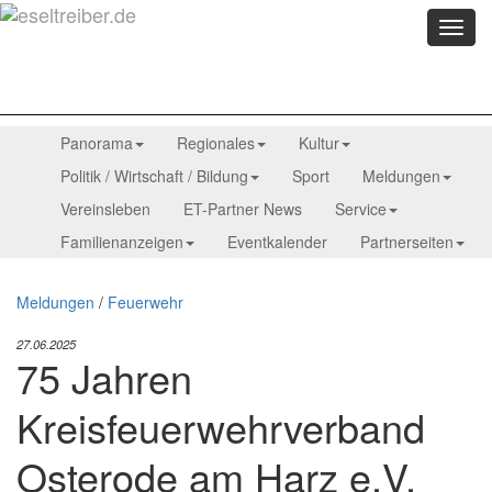
Menü
anzei
Panorama
Regionales
Kultur
Politik / Wirtschaft / Bildung
Sport
Meldungen
Vereinsleben
ET-Partner News
Service
Familienanzeigen
Eventkalender
Partnerseiten
Meldungen
/
Feuerwehr
27.06.2025
75 Jahren
Kreisfeuerwehrverband
Osterode am Harz e.V.