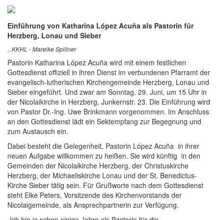
Einführung von Katharina López Acuña als Pastorin für
Herzberg, Lonau und Sieber
...KKHL - Mareike Spillner
Pastorin Katharina López Acuña wird mit einem festlichen
Gottesdienst offiziell in ihren Dienst im verbundenen Pfarramt der
evangelisch-lutherischen Kirchengemeinde Herzberg, Lonau und
Sieber eingeführt. Und zwar am Sonntag, 29. Juni, um 15 Uhr in
der Nicolaikirche in Herzberg, Junkernstr. 23. Die Einführung wird
von Pastor Dr.-Ing. Uwe Brinkmann vorgenommen. Im Anschluss
an den Gottesdienst lädt ein Sektempfang zur Begegnung und
zum Austausch ein.
Dabei besteht die Gelegenheit, Pastorin López Acuña in ihrer
neuen Aufgabe willkommen zu heißen. Sie wird künftig in den
Gemeinden der Nicolaikirche Herzberg, der Christuskirche
Herzberg, der Michaeliskirche Lonau und der St. Benedictus-
Kirche Sieber tätig sein. Für Grußworte nach dem Gottesdienst
steht Elke Peters, Vorsitzende des Kirchenvorstands der
Nicolaigemeinde, als Ansprechpartnerin zur Verfügung.
„Ich bin ja schon einige Jahre als Pastorin für die