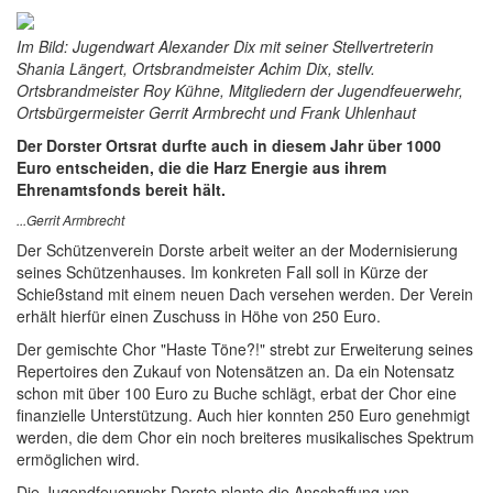
Im Bild: Jugendwart Alexander Dix mit seiner Stellvertreterin
Shania Längert, Ortsbrandmeister Achim Dix, stellv.
Ortsbrandmeister Roy Kühne, Mitgliedern der Jugendfeuerwehr,
Ortsbürgermeister Gerrit Armbrecht und Frank Uhlenhaut
Der Dorster Ortsrat durfte auch in diesem Jahr über 1000
Euro entscheiden, die die Harz Energie aus ihrem
Ehrenamtsfonds bereit hält.
...Gerrit Armbrecht
Der Schützenverein Dorste arbeit weiter an der Modernisierung
seines Schützenhauses. Im konkreten Fall soll in Kürze der
Schießstand mit einem neuen Dach versehen werden. Der Verein
erhält hierfür einen Zuschuss in Höhe von 250 Euro.
Der gemischte Chor "Haste Töne?!" strebt zur Erweiterung seines
Repertoires den Zukauf von Notensätzen an. Da ein Notensatz
schon mit über 100 Euro zu Buche schlägt, erbat der Chor eine
finanzielle Unterstützung. Auch hier konnten 250 Euro genehmigt
werden, die dem Chor ein noch breiteres musikalisches Spektrum
ermöglichen wird.
Die Jugendfeuerwehr Dorste plante die Anschaffung von