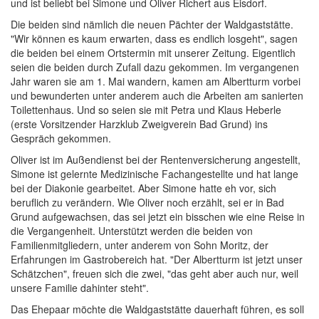
und ist beliebt bei Simone und Oliver Richert aus Eisdorf.
Die beiden sind nämlich die neuen Pächter der Waldgaststätte.
"Wir können es kaum erwarten, dass es endlich losgeht", sagen
die beiden bei einem Ortstermin mit unserer Zeitung. Eigentlich
seien die beiden durch Zufall dazu gekommen. Im vergangenen
Jahr waren sie am 1. Mai wandern, kamen am Albertturm vorbei
und bewunderten unter anderem auch die Arbeiten am sanierten
Toilettenhaus. Und so seien sie mit Petra und Klaus Heberle
(erste Vorsitzender Harzklub Zweigverein Bad Grund) ins
Gespräch gekommen.
Oliver ist im Außendienst bei der Rentenversicherung angestellt,
Simone ist gelernte Medizinische Fachangestellte und hat lange
bei der Diakonie gearbeitet. Aber Simone hatte eh vor, sich
beruflich zu verändern. Wie Oliver noch erzählt, sei er in Bad
Grund aufgewachsen, das sei jetzt ein bisschen wie eine Reise in
die Vergangenheit. Unterstützt werden die beiden von
Familienmitgliedern, unter anderem von Sohn Moritz, der
Erfahrungen im Gastrobereich hat. "Der Albertturm ist jetzt unser
Schätzchen", freuen sich die zwei, "das geht aber auch nur, weil
unsere Familie dahinter steht".
Das Ehepaar möchte die Waldgaststätte dauerhaft führen, es soll