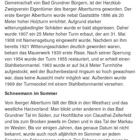
Gemeinschaft von Bad Grundner Bürgern, ist der Harzklub
Zweigverein Eigentümer des Iberger Albertturms geworden. Der
erste Iberger Albertturm wurde nebst Gaststätte 1886 als 20
Meter hoher Holzturm errichtet. Aufgrund starker
witterungsbedingter Schäden wurde er bald abgerissen. Daher
wurde 1907 ein 25 Meter hoher Turm erbaut, der am 31. Mai
1908 mit Namensgebung eingeweiht wurde. Nachdem an ihm
bereits 1921 Witterungsschäden deutlich geworden waren,
bekam das Mauerwerk 1930 erste Risse. Nach seiner Sperrung
von 1954 wurde der Turm 1955 restauriert, und er erhielt einen
Stahlbetonmantel. 1963 wurde er auf 34,6 Meter Turmhöhe
aufgestockt, weil der Buchenbestand ringsum so hoch gewachsen
war, dass keine Aussicht mehr möglich war. Außerdem wurde
1969 der Turmsockel mit einem Stahlbetonmantel versehen.
Schneemann im Sommer
Vom Iberger Albertturm fällt der Blick in den Westharz und das
westliche Harzvorland: Man blickt unter anderem in das Bad
Grundner Tal im Süden, zur Hochfläche von Clausthal-Zellerfeld
und bis zum Brocken jeweils im Osten und in das Tal der Markau
im Westen. Bis vor einigen Jahren, das genaue Datum ist nicht
bekannt, wurde auch noch alljährlich im Sommer an jedem