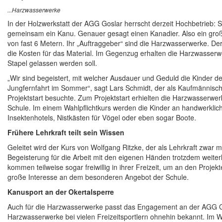
...Harzwasserwerke
In der Holzwerkstatt der AGG Goslar herrscht derzeit Hochbetrieb: 
gemeinsam ein Kanu. Genauer gesagt einen Kanadier. Also ein groß
von fast 6 Metern. Ihr „Auftraggeber“ sind die Harzwasserwerke. De
die Kosten für das Material. Im Gegenzug erhalten die Harzwasser
Stapel gelassen werden soll.
„Wir sind begeistert, mit welcher Ausdauer und Geduld die Kinder d
Jungfernfahrt im Sommer“, sagt Lars Schmidt, der als Kaufmännisc
Projektstart besuchte. Zum Projektstart erhielten die Harzwasserwerk
Schule. Im einem Wahlpflichtkurs werden die Kinder an handwerklic
Insektenhotels, Nistkästen für Vögel oder eben sogar Boote.
Frühere Lehrkraft teilt sein Wissen
Geleitet wird der Kurs von Wolfgang Ritzke, der als Lehrkraft zwar 
Begeisterung für die Arbeit mit den eigenen Händen trotzdem weiterh
kommen teilweise sogar freiwillig in ihrer Freizeit, um an den Proje
große Interesse an dem besonderen Angebot der Schule.
Kanusport an der Okertalsperre
Auch für die Harzwasserwerke passt das Engagement an der AGG Go
Harzwasserwerke bei vielen Freizeitsportlern ohnehin bekannt. Im 