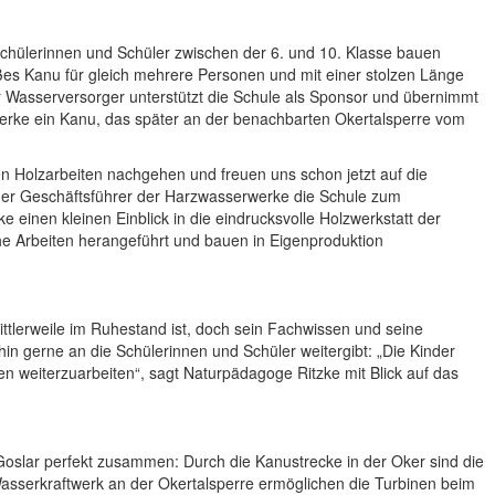
Schülerinnen und Schüler zwischen der 6. und 10. Klasse bauen
es Kanu für gleich mehrere Personen und mit einer stolzen Länge
r Wasserversorger unterstützt die Schule als Sponsor und übernimmt
werke ein Kanu, das später an der benachbarten Okertalsperre vom
en Holzarbeiten nachgehen und freuen uns schon jetzt auf die
her Geschäftsführer der Harzwasserwerke die Schule zum
e einen kleinen Einblick in die eindrucksvolle Holzwerkstatt der
he Arbeiten herangeführt und bauen in Eigenproduktion
mittlerweile im Ruhestand ist, doch sein Fachwissen und seine
in gerne an die Schülerinnen und Schüler weitergibt: „Die Kinder
kten weiterzuarbeiten“, sagt Naturpädagoge Ritzke mit Blick auf das
slar perfekt zusammen: Durch die Kanustrecke in der Oker sind die
Wasserkraftwerk an der Okertalsperre ermöglichen die Turbinen beim