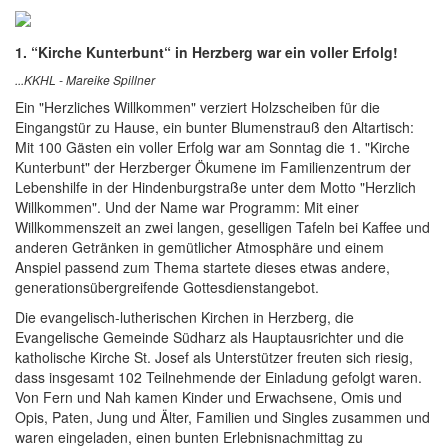
1. “Kirche Kunterbunt“ in Herzberg war ein voller Erfolg!
...KKHL - Mareike Spillner
Ein "Herzliches Willkommen" verziert Holzscheiben für die
Eingangstür zu Hause, ein bunter Blumenstrauß den Altartisch:
Mit 100 Gästen ein voller Erfolg war am Sonntag die 1. "Kirche
Kunterbunt" der Herzberger Ökumene im Familienzentrum der
Lebenshilfe in der Hindenburgstraße unter dem Motto "Herzlich
Willkommen". Und der Name war Programm: Mit einer
Willkommenszeit an zwei langen, geselligen Tafeln bei Kaffee und
anderen Getränken in gemütlicher Atmosphäre und einem
Anspiel passend zum Thema startete dieses etwas andere,
generationsübergreifende Gottesdienstangebot.
Die evangelisch-lutherischen Kirchen in Herzberg, die
Evangelische Gemeinde Südharz als Hauptausrichter und die
katholische Kirche St. Josef als Unterstützer freuten sich riesig,
dass insgesamt 102 Teilnehmende der Einladung gefolgt waren.
Von Fern und Nah kamen Kinder und Erwachsene, Omis und
Opis, Paten, Jung und Älter, Familien und Singles zusammen und
waren eingeladen, einen bunten Erlebnisnachmittag zu