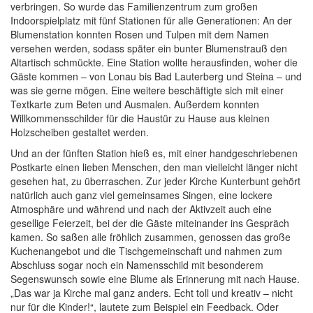
verbringen. So wurde das Familienzentrum zum großen
Indoorspielplatz mit fünf Stationen für alle Generationen: An der
Blumenstation konnten Rosen und Tulpen mit dem Namen
versehen werden, sodass später ein bunter Blumenstrauß den
Altartisch schmückte. Eine Station wollte herausfinden, woher die
Gäste kommen – von Lonau bis Bad Lauterberg und Steina – und
was sie gerne mögen. Eine weitere beschäftigte sich mit einer
Textkarte zum Beten und Ausmalen. Außerdem konnten
Willkommensschilder für die Haustür zu Hause aus kleinen
Holzscheiben gestaltet werden.
Und an der fünften Station hieß es, mit einer handgeschriebenen
Postkarte einen lieben Menschen, den man vielleicht länger nicht
gesehen hat, zu überraschen. Zur jeder Kirche Kunterbunt gehört
natürlich auch ganz viel gemeinsames Singen, eine lockere
Atmosphäre und während und nach der Aktivzeit auch eine
gesellige Feierzeit, bei der die Gäste miteinander ins Gespräch
kamen. So saßen alle fröhlich zusammen, genossen das große
Kuchenangebot und die Tischgemeinschaft und nahmen zum
Abschluss sogar noch ein Namensschild mit besonderem
Segenswunsch sowie eine Blume als Erinnerung mit nach Hause.
„Das war ja Kirche mal ganz anders. Echt toll und kreativ – nicht
nur für die Kinder!“, lautete zum Beispiel ein Feedback. Oder