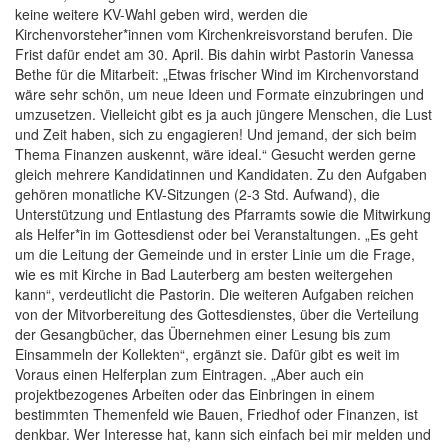
keine weitere KV-Wahl geben wird, werden die
Kirchenvorsteher*innen vom Kirchenkreisvorstand berufen. Die
Frist dafür endet am 30. April. Bis dahin wirbt Pastorin Vanessa
Bethe für die Mitarbeit: „Etwas frischer Wind im Kirchenvorstand
wäre sehr schön, um neue Ideen und Formate einzubringen und
umzusetzen. Vielleicht gibt es ja auch jüngere Menschen, die Lust
und Zeit haben, sich zu engagieren! Und jemand, der sich beim
Thema Finanzen auskennt, wäre ideal.“ Gesucht werden gerne
gleich mehrere Kandidatinnen und Kandidaten. Zu den Aufgaben
gehören monatliche KV-Sitzungen (2-3 Std. Aufwand), die
Unterstützung und Entlastung des Pfarramts sowie die Mitwirkung
als Helfer*in im Gottesdienst oder bei Veranstaltungen. „Es geht
um die Leitung der Gemeinde und in erster Linie um die Frage,
wie es mit Kirche in Bad Lauterberg am besten weitergehen
kann“, verdeutlicht die Pastorin. Die weiteren Aufgaben reichen
von der Mitvorbereitung des Gottesdienstes, über die Verteilung
der Gesangbücher, das Übernehmen einer Lesung bis zum
Einsammeln der Kollekten“, ergänzt sie. Dafür gibt es weit im
Voraus einen Helferplan zum Eintragen. „Aber auch ein
projektbezogenes Arbeiten oder das Einbringen in einem
bestimmten Themenfeld wie Bauen, Friedhof oder Finanzen, ist
denkbar. Wer Interesse hat, kann sich einfach bei mir melden und