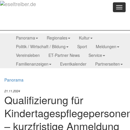
Menü
anzei
Panorama
Regionales
Kultur
Politik / Wirtschaft / Bildung
Sport
Meldungen
Vereinsleben
ET-Partner News
Service
Familienanzeigen
Eventkalender
Partnerseiten
Panorama
21.11.2024
Qualifizierung für
Kindertagespflegepersone
– kurzfristige Anmeldung