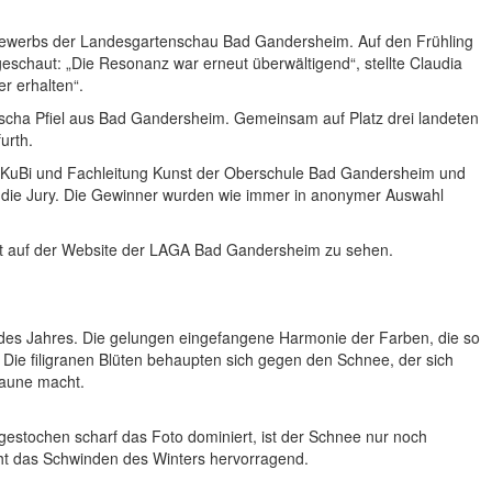
bewerbs der Landesgartenschau Bad Gandersheim. Auf den Frühling
eschaut: „Die Resonanz war erneut überwältigend“, stellte Claudia
er erhalten“.
Sascha Pfiel aus Bad Gandersheim. Gemeinsam auf Platz drei landeten
urth.
MuKuBi und Fachleitung Kunst der Oberschule Bad Gandersheim und
 die Jury. Die Gewinner wurden wie immer in anonymer Auswahl
ort auf der Website der LAGA Bad Gandersheim zu sehen.
n des Jahres. Die gelungen eingefangene Harmonie der Farben, die so
 Die filigranen Blüten behaupten sich gegen den Schnee, der sich
 Laune macht.
estochen scharf das Foto dominiert, ist der Schnee nur noch
ht das Schwinden des Winters hervorragend.