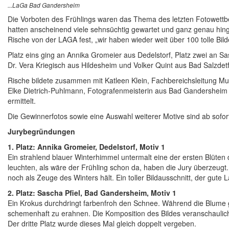
...LaGa Bad Gandersheim
Die Vorboten des Frühlings waren das Thema des letzten Fotowett
hatten anscheinend viele sehnsüchtig gewartet und ganz genau hing
Rische von der LAGA fest, „wir haben wieder weit über 100 tolle Bild
Platz eins ging an Annika Gromeier aus Dedelstorf, Platz zwei an 
Dr. Vera Kriegisch aus Hildesheim und Volker Quint aus Bad Salzdetf
Rische bildete zusammen mit Katleen Klein, Fachbereichsleitung 
Elke Dietrich-Puhlmann, Fotografenmeisterin aus Bad Gandersheim
ermittelt.
Die Gewinnerfotos sowie eine Auswahl weiterer Motive sind ab sof
Jurybegründungen
1. Platz: Annika Gromeier, Dedelstorf, Motiv 1
Ein strahlend blauer Winterhimmel untermalt eine der ersten Blüte
leuchten, als wäre der Frühling schon da, haben die Jury überzeugt.
noch als Zeuge des Winters hält. Ein toller Bildausschnitt, der gute
2. Platz: Sascha Pfiel, Bad Gandersheim, Motiv 1
Ein Krokus durchdringt farbenfroh den Schnee. Während die Blume g
schemenhaft zu erahnen. Die Komposition des Bildes veranschaulic
Der dritte Platz wurde dieses Mal gleich doppelt vergeben.